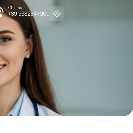
Chiamaci
+39 3382547909