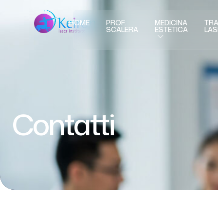
HOME
PROF.
MEDICINA
TRA
SCALERA
ESTETICA
LAS
Contatti