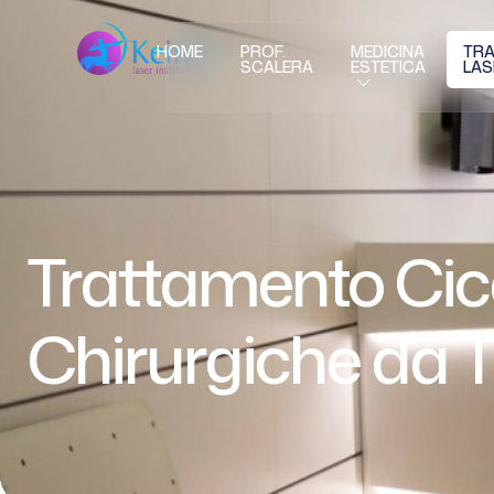
HOME
PROF.
MEDICINA
TRA
SCALERA
ESTETICA
LAS
Trattamento Cica
Chirurgiche da 