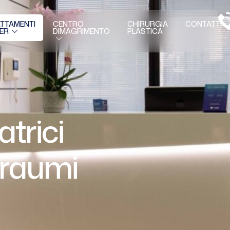
TTAMENTI
CENTRO
CHIRURGIA
CONTATTI
DIMAGRIMENTO
PLASTICA
ER
trici
Traumi