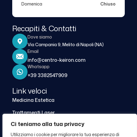
Domenica
Chiuso
Recapiti & Contatti
Dove siamo
Via Campania 9, Melito di Napoli (NA)
Email
info@centro-keiron.com
Whatsapp
+39 3382547909
Link veloci
Medicina Estetica
Trattamenti Laser
Ci teniamo alla tua privacy
Centro Dimagrimento
Utilizziamo i cookie per migliorare la tua esperienza di